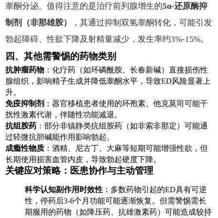
睾酮分泌。值得注意的是治疗前列腺增生的
5α-还原酶抑
制剂（非那雄胺）
，其通过抑制双氢睾酮转化，可能引发
勃起障碍、性欲下降及射精量减少，发生率约3%-15%。
四、其他需警惕的药物类别
抗肿瘤药物
：化疗药（如环磷酰胺、长春新碱）直接损伤性
腺组织，影响精子生成并降低睾酮水平，导致ED风险显著上
升。
免疫抑制剂
：器官移植患者使用的环孢素、他克莫司可能干
扰性激素代谢，伴随性功能减退。
抗组胺药
：部分非镇静类抗组胺药（如非索非那定）可能通
过轻微抗胆碱能作用影响勃起。
成瘾性物质
：酒精、尼古丁、大麻等短期可能增强性欲，但
长期使用损害血管内皮，导致勃起硬度下降。
关键应对策略：医患协作与主动管理
科学认知副作用时效性
：多数药物引起的ED具有可逆
性，停药后3-6个月功能可能逐渐恢复。但需警惕需长
期服用的药物（如降压药、抗雄激素药）可能造成较持