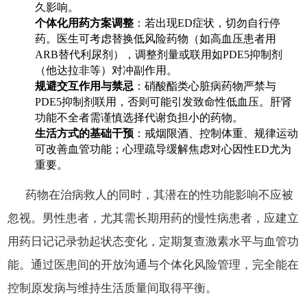
久影响。
个体化用药方案调整
：若出现ED症状，切勿自行停
药。医生可考虑替换低风险药物（如高血压患者用
ARB替代利尿剂），调整剂量或联用如PDE5抑制剂
（他达拉非等）对冲副作用。
规避交互作用与禁忌
：硝酸酯类心脏病药物严禁与
PDE5抑制剂联用，否则可能引发致命性低血压。肝肾
功能不全者需谨慎选择代谢负担小的药物。
生活方式的基础干预
：戒烟限酒、控制体重、规律运动
可改善血管功能；心理疏导缓解焦虑对心因性ED尤为
重要。
药物在治病救人的同时，其潜在的性功能影响不应被
忽视。男性患者，尤其需长期用药的慢性病患者，应建立
用药日记记录勃起状态变化，定期复查激素水平与血管功
能。通过医患间的开放沟通与个体化风险管理，完全能在
控制原发病与维持生活质量间取得平衡。