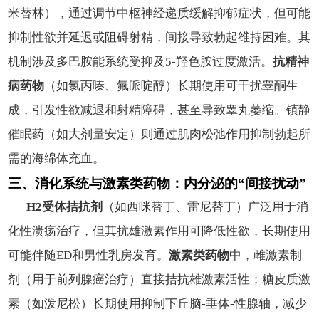
米替林），通过调节中枢神经递质缓解抑郁症状，但可能
抑制性欲并延迟或阻碍射精，间接导致勃起维持困难。其
机制涉及多巴胺能系统受抑及5-羟色胺过度激活。
抗精神
病药物
（如氯丙嗪、氟哌啶醇）长期使用可干扰睾酮生
成，引发性欲减退和射精障碍，甚至导致睾丸萎缩。镇静
催眠药（如大剂量安定）则通过肌肉松弛作用抑制勃起所
需的海绵体充血。
三、消化系统与激素类药物：内分泌的“间接扰动”
H2受体拮抗剂
（如西咪替丁、雷尼替丁）广泛用于消
化性溃疡治疗，但其抗雄激素作用可降低性欲，长期使用
可能伴随ED和男性乳房发育。
激素类药物
中，雌激素制
剂（用于前列腺癌治疗）直接拮抗雄激素活性；糖皮质激
素（如泼尼松）长期使用抑制下丘脑-垂体-性腺轴，减少