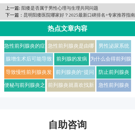
上一篇:
阳痿是否属于男性心理与生理共同问题
下一篇：
昆明阳痿医院哪家好？2025最新口碑排名+专家推荐指南
热点文章内容
急性前列腺炎的症
急性前列腺炎是由哪
男性泌尿系统
状具体是什么呢
些原因引起的?
感染可能诱发
腺增生术后可能导致
前列腺的发病
为什么会得前列腺
急性前列腺炎
性功能障碍
原因都有什么?
炎?
导致慢性前列腺炎发
前列腺炎的“提问
防止前列腺炎
病的原因
清单”
成职业病
便秘与前列腺炎之
前列腺炎就喜欢找新
急性前列腺炎
间很亲密
郎的茬
是怎么引起的
自助咨询