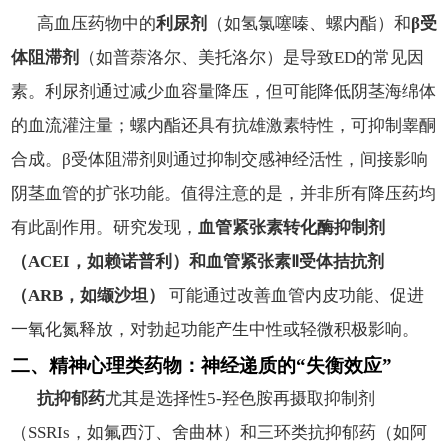
高血压药物中的
利尿剂
（如氢氯噻嗪、螺内酯）和
β受
体阻滞剂
（如普萘洛尔、美托洛尔）是导致ED的常见因
素。利尿剂通过减少血容量降压，但可能降低阴茎海绵体
的血流灌注量；螺内酯还具有抗雄激素特性，可抑制睾酮
合成。β受体阻滞剂则通过抑制交感神经活性，间接影响
阴茎血管的扩张功能。值得注意的是，并非所有降压药均
有此副作用。研究发现，
血管紧张素转化酶抑制剂
（ACEI，如赖诺普利）和血管紧张素Ⅱ受体拮抗剂
（ARB，如缬沙坦）
可能通过改善血管内皮功能、促进
一氧化氮释放，对勃起功能产生中性或轻微积极影响。
二、精神心理类药物：神经递质的“失衡效应”
抗抑郁药
尤其是选择性5-羟色胺再摄取抑制剂
（SSRIs，如氟西汀、舍曲林）和三环类抗抑郁药（如阿