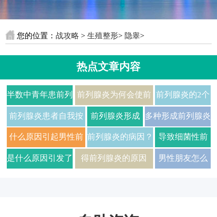
您的位置：
战攻略
>
生殖整形
>
隐睾
>
热点文章内容
半数中青年患前列
前列腺炎为何会使前
前列腺炎的2个
腺炎
列腺缩小？
常用治疗方法
前列腺炎患者自我按
前列腺炎形成
多种形成前列腺炎
介绍！
摩要点3则！
的三大原因
的原因
什么原因引起男性前
前列腺炎的病因？
导致细菌性前
列腺炎?
列腺炎的病因
是什么原因引发了
得前列腺炎的原因
男性朋友怎么
有哪些
慢性前列腺炎
就得了前列腺
炎呢