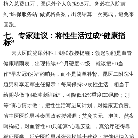
植入总费11万，医保外个人负担9.5万。务必在入院前
到“医保服务站”做资格备案，出院结算一次完成，避免来
回跑。
七、专家建议：将性生活过成“健康指
标”
云大医院泌尿外科王剑松教授提醒：勃起功能是血管
健康晴雨表，出现持续3个月硬度≤2级，就该把ED当
作“早发冠心病”的哨兵，而不是简单补肾。昆医二附院生
殖男科李宏军主任提示：每周保持≥2次性生活，相当于
给阴茎做“间歇冲刺训练”，可降低42%重度ED风险；别
等“有心情才做”，把性生活写进周计划，对健康更负责。
省中医医院男科秦国政教授强调：艾灸关元、泡脚、熬夜
喝枸杞，对血管性ED只能算“心理安慰”，真治疗还得靠
循证医学。延安医院男科张劲松博士建议：把伴侣纳入治