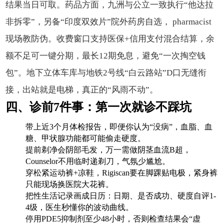
结果当日可取。药品方面，九洲与公立一致执行“他达拉
非拆零”，另备“印度双效片”院外药房自选， pharmacist
现场教防伪。收费窗口支持医保+信用支付混合结算，余
额不足可一键分期，最长12期免息，避免“一次掏空钱
包”。地下立体车库与地铁2号线“白云路站”D口无缝衔
接，出站就是电梯，真正的“风雨不动”。
四、诊前7件事：第一次就诊不踩坑
带上近3个月体检报告，即便你认为“没病”，血脂、血
糖、甲状腺功能都可能偷走硬度。
提前剃净会阴部毛发，万一需做阴茎血流B超，
Counselor不用临时递剃刀，气氛少尴尬。
穿松紧运动裤+凉鞋，Rigiscan要在脚踝贴电极，紧身裤
只能现场换医院大花裤。
把性生活记录画成日历：日期、是否成功、硬度自评1-
4级，医生秒懂你的波动曲线。
停用PDE5抑制剂至少48小时，否则检查结果会“虚