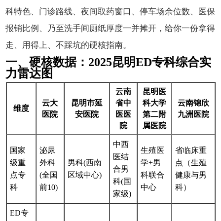
科特色、门诊路线、夜间取药窗口、停车场余位数、医保
报销比例、乃至洗手间厕纸厚度一并摊开，给你一份拿得
走、用得上、不踩坑的硬核指南。
一、硬核数据：2025昆明ED专科综合实
力雷达图
云南
昆明医
云大
昆明市延
省中
科大学
云南锦欣
维度
医院
安医院
医医
第二附
九洲医院
院
属医院
中西
国家
泌尿
生殖医
省临床重
医结
级重
外科
男科(西南
学+男
点（生殖
合男
点专
(全国
区域中心)
科联合
健康与男
科(国
科
前10)
中心
科）
家级)
ED专