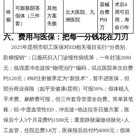
器械
术后4
可膨胀阴茎
其他
终
云大医院、九
自费
周可启
假体（三件
方案
极
洲医院
约9
用，寿
套）
失败
万
命15年
六、费用与医保：把每一分钱花在刀刃
2025年昆明市职工医保对ED相关项目实行“分类别、
阶梯报销”：口服药归入门诊慢性病统筹，一年封顶2000
元；低强度冲击波按“物理治疗”编码，试点医院单次自费
约120元；PRP注射被界定为“新技术”，暂不进医保，但
部分商业保险（如平安健康i昆明）可报50%；假体植入
手术费、麻醉费可报，但三件套导管需全自费。简单算笔
账：轻-中度血管性ED，冲击波+他达拉非日服方案，医
保后个人3个月花费约1500元；重度静脉漏做动脉化+人
工血管，住院总费3.8万，医保报后自付约4000元；假体