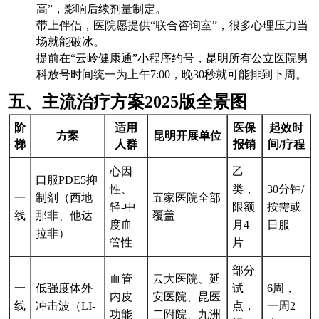
高”，影响后续剂量制定。
带上伴侣，医院愿提供“联合咨询室”，很多心理压力当
场就能破冰。
提前在“云岭健康通”小程序约号，昆明所有公立医院男
科放号时间统一为上午7:00，晚30秒就可能排到下周。
五、主流治疗方案2025版全景图
阶
适用
医保
起效时
方案
昆明开展单位
梯
人群
报销
间/疗程
心因
乙
口服PDE5抑
性、
类，
30分钟/
一
制剂（西地
五家医院全部
轻-中
限额
按需或
线
那非、他达
覆盖
度血
月4
日服
拉非）
管性
片
部分
血管
云大医院、延
一
低强度体外
试
6周，
内皮
安医院、昆医
线
冲击波（LI-
点，
一周2
功能
二附院、九洲