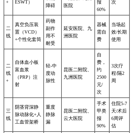
+
ESWT）
报
次
障碍
医院
60%
药物
真空负压装
器械
当场起
二
副作
延安医院、九
置（VCD）
需自
效/长期
线
用不
洲医院
+个性化套筒
费
使用
耐受
自
自体血小板
费，
二
轻-中
3次疗
富血浆
昆医二附院、
约
线
度动
程/隔2
（PRP）注
九洲医院
2500
+
脉性
周
射
元/
次
手术
住院5-7
阴茎背深静
重度
三
昆医二附院、
甲类
天/术后
脉动脉化+人
静脉
线
云大医院
报
6周评
工血管架桥
漏
90%
估