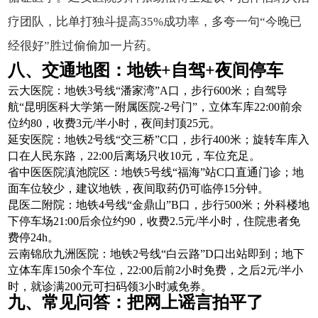
疗团队，比单打独斗提高35%成功率，多夸一句“今晚已
经很好”胜过偷偷加一片药。
八、交通地图：地铁+自驾+夜间停车
云大医院：地铁3号线“潘家湾”A口，步行600米；自驾导
航“昆明医科大学第一附属医院-2号门”，立体车库22:00前余
位约80，收费3元/半小时，夜间封顶25元。
延安医院：地铁2号线“交三桥”C口，步行400米；旋转车库入
口在人民东路，22:00后离场只收10元，车位充足。
省中医医院滇池院区：地铁5号线“福海”站C口直通门诊；地
面车位较少，建议地铁，夜间取药仍可临停15分钟。
昆医二附院：地铁4号线“金鼎山”B口，步行500米；外科楼地
下停车场21:00后余位约90，收费2.5元/半小时，住院患者免
费停24h。
云南锦欣九洲医院：地铁2号线“白云路”D口出站即到；地下
立体车库150余个车位，22:00后前2小时免费，之后2元/半小
时，就诊满200元可扫码领3小时减免券。
九、常见问答：把网上谣言拍平了