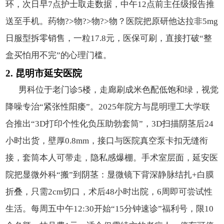
环，次日早7点护士取走数据，中午12点前主任级报告推
送至手机。药物?>物?>物?>物？医院把原研他达拉非5mg
日服型拆零销售，一粒17.8元，医保可刷，直接打破“整
盒买怕用不完”的心理门槛。
2. 昆明市延安医院
男科位于老门诊5楼，走廊刷成米色配低饱和绿，视觉
降噪专治“紧张性阳痿”。2025年院方与昆明理工大学联
合推出“3D打印个性化负压助勃套筒”，3D扫描阴茎后24
小时出货，壁厚0.8mm，接口与医院真空泵卡扣无缝衔
接，套筒本人可带走，隐私感爆棚。手术室层面，延安医
院把显微外科“搬”到阴茎：显微镜下背深静脉结扎+白膜
折叠，只需2cm切口，术后48小时出院，6周即可尝试性
生活。每周五中午12:30开始“15分钟速诊”福利号，限10