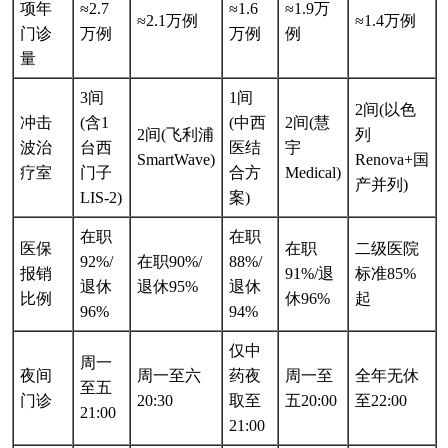
项年
≈2.7
≈1.6
≈1.9万
≈2.1万例
≈1.4万例
门诊
万例
万例
例
量
3间
1间
2间(以色
冲击
(含1
(中西
2间(慧
2间(飞利浦
列
波治
台西
医结
宇
SmartWave)
Renova+国
疗室
门子
合方
Medical)
产并列)
LIS-2)
案)
在职
在职
医保
在职
二级医院
92%/
在职90%/
88%/
报销
91%/退
标准85%
退休
退休95%
退休
比例
休96%
起
96%
94%
仅中
周一
夜间
周一至六
药夜
周一至
全年无休
至五
门诊
20:30
取至
五20:00
至22:00
21:00
21:00