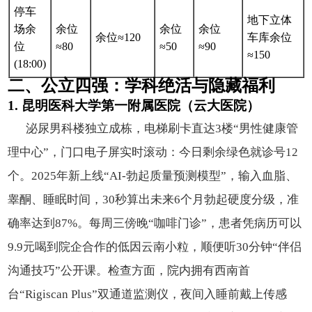
停车
地下立体
场余
余位
余位
余位
余位≈120
车库余位
位
≈80
≈50
≈90
≈150
(18:00)
二、公立四强：学科绝活与隐藏福利
1. 昆明医科大学第一附属医院（云大医院）
泌尿男科楼独立成栋，电梯刷卡直达3楼“男性健康管
理中心”，门口电子屏实时滚动：今日剩余绿色就诊号12
个。2025年新上线“AI-勃起质量预测模型”，输入血脂、
睾酮、睡眠时间，30秒算出未来6个月勃起硬度分级，准
确率达到87%。每周三傍晚“咖啡门诊”，患者凭病历可以
9.9元喝到院企合作的低因云南小粒，顺便听30分钟“伴侣
沟通技巧”公开课。检查方面，院内拥有西南首
台“Rigiscan Plus”双通道监测仪，夜间入睡前戴上传感