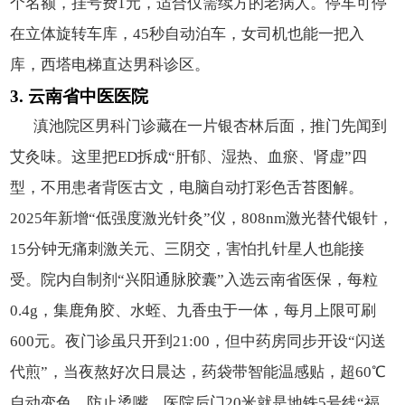
个名额，挂号费1元，适合仅需续方的老病人。停车可停
在立体旋转车库，45秒自动泊车，女司机也能一把入
库，西塔电梯直达男科诊区。
3. 云南省中医医院
滇池院区男科门诊藏在一片银杏林后面，推门先闻到
艾灸味。这里把ED拆成“肝郁、湿热、血瘀、肾虚”四
型，不用患者背医古文，电脑自动打彩色舌苔图解。
2025年新增“低强度激光针灸”仪，808nm激光替代银针，
15分钟无痛刺激关元、三阴交，害怕扎针星人也能接
受。院内自制剂“兴阳通脉胶囊”入选云南省医保，每粒
0.4g，集鹿角胶、水蛭、九香虫于一体，每月上限可刷
600元。夜门诊虽只开到21:00，但中药房同步开设“闪送
代煎”，当夜熬好次日晨达，药袋带智能温感贴，超60℃
自动变色，防止烫嘴。医院后门20米就是地铁5号线“福