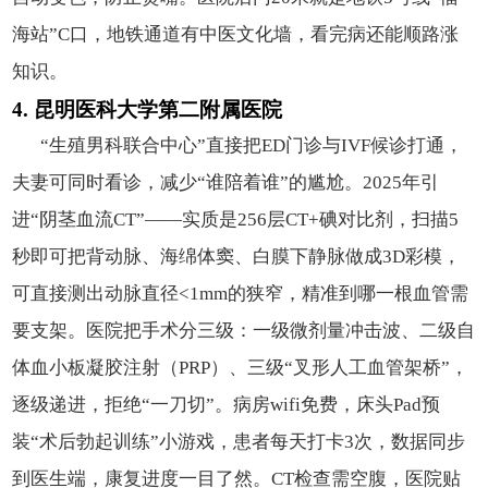
海站”C口，地铁通道有中医文化墙，看完病还能顺路涨
知识。
4. 昆明医科大学第二附属医院
“生殖男科联合中心”直接把ED门诊与IVF候诊打通，
夫妻可同时看诊，减少“谁陪着谁”的尴尬。2025年引
进“阴茎血流CT”——实质是256层CT+碘对比剂，扫描5
秒即可把背动脉、海绵体窦、白膜下静脉做成3D彩模，
可直接测出动脉直径<1mm的狭窄，精准到哪一根血管需
要支架。医院把手术分三级：一级微剂量冲击波、二级自
体血小板凝胶注射（PRP）、三级“叉形人工血管架桥”，
逐级递进，拒绝“一刀切”。病房wifi免费，床头Pad预
装“术后勃起训练”小游戏，患者每天打卡3次，数据同步
到医生端，康复进度一目了然。CT检查需空腹，医院贴