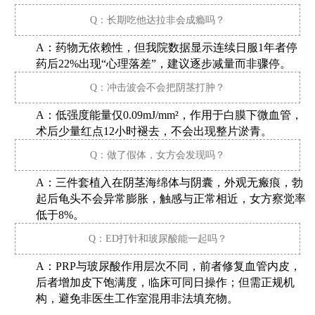
Q：长期吃他达拉非会成瘾吗？
A：药物无依赖性，但我院数据显示连续日服1年者停
药后22%出现“心理落差”，建议逐步减量而非骤停。
Q：冲击波会不会把阴茎打肿？
A：低强度能量仅0.09mJ/mm²，作用于白膜下微血管，
术后少量红点12小时褪去，不会出现整片淤青。
Q：做了假体，女方会发现吗？
A：三件套植入在阴茎海绵体与阴囊，外观无瘢痕，勃
起后龟头不会异常膨胀，触感与正常相近，女方察觉率
低于8%。
Q：ED打针和玻尿酸能一起吗？
A：PRP与玻尿酸作用层次不同，前者修复血管内皮，
后者增加皮下饱满度，临床可同日操作；但需正规机
构，避免非医生工作室混用非法填充物。