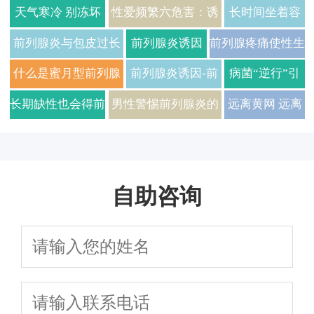
天气寒冷 别冻坏
性爱频繁六危害：诱
长时间坐着容
了你的前列腺
发性功能障碍
易出现前列腺
前列腺炎与包皮过长
前列腺炎诱因
前列腺疼痛使性生
疾病
关系不小
之饮酒及不健
活受阻
什么是蜜月型前列腺
前列腺炎诱因-前
病菌“逆行”引
康
炎？
列腺充血
发多种并发症
长期缺性也会得前
男性警惕前列腺炎的
远离黄网 远离
列腺炎
误区
前列腺炎
自助咨询