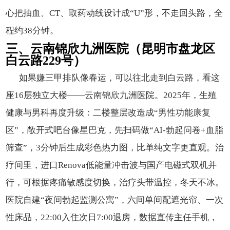
心把抽血、CT、取药动线设计成“U”形，不走回头路，全
程约38分钟。
三、云南锦欣九洲医院（昆明市盘龙区
白云路229号）
如果嫌三甲排队像春运，可以往北走到白云路，看这
座16层独立大楼——云南锦欣九洲医院。2025年，生殖
健康与男科再度升级：二楼整层改造成“男性功能康复
区”，敞开式吧台像星巴克，先扫码做“AI-勃起问卷+血脂
筛查”，3分钟后生成彩色热力图，比单纯文字更直观。治
疗间里，进口Renova低能量冲击波与国产电磁式双机并
行，可根据疼痛敏感度切换，治疗头带温控，冬天不冰。
医院自建“夜间勃起监测公寓”，六间单间配遮光帘、一次
性床品，22:00入住次日7:00退房，数据直传主任手机，