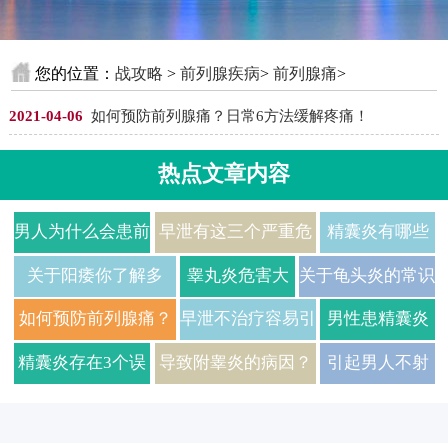
您的位置：
战攻略
>
前列腺疾病
>
前列腺痛
>
2021-04-06
如何预防前列腺痛？日常6方法缓解疼痛！
热点文章内容
男人为什么会患前
早泄有这三个严重危
精囊炎有哪些
列腺钙化？有哪些
害 教你五个小妙招来
常见表现呢？
关于阳痿你了解多
睾丸炎危害大
关于龟头炎的常识
预防方法？
预防
治疗这三个误
少？日常如何预防阳
预防做好这四
你知道多少？
如何预防前列腺痛？
早泄不治疗容易引
男性患精囊炎
区要避
痿呢？
件事
日常6方法缓解疼
起严重危害 还如
有什么症状？
精囊炎存在3个误
导致附睾炎的病因？
引起男人不射
痛！
何治疗早泄
精囊炎如何预
区 你知道几个？
日常饮食需要注意什
精的八种原因
防？
么呢？
不射精能治好