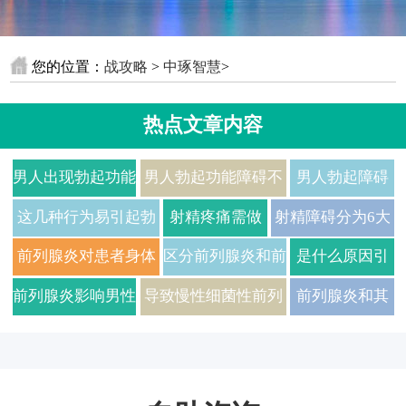
您的位置：
战攻略
>
中琢智慧
>
热点文章内容
男人出现勃起功能
男人勃起功能障碍不
男人勃起障碍
障碍？可多吃这4
要慌，日常做好这4
是怎么引起
这几种行为易引起勃
射精疼痛需做
射精障碍分为6大
种食物来改善！
件事有帮助！
的？这7大诱因
起功能障碍
哪些检查？这3
类，不同类型的症
前列腺炎对患者身体
区分前列腺炎和前
是什么原因引
不容忽视！
个检查必不可
状会不同！
的危害
列腺痛的方法
起前列腺炎的
前列腺炎影响男性
导致慢性细菌性前列
前列腺炎和其
少！
的生活
腺炎的原因
他前列腺疾病
有何关联