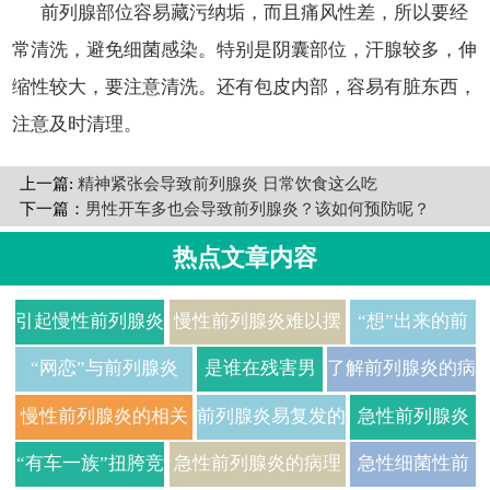
前列腺部位容易藏污纳垢，而且痛风性差，所以要经
常清洗，避免细菌感染。特别是阴囊部位，汗腺较多，伸
缩性较大，要注意清洗。还有包皮内部，容易有脏东西，
注意及时清理。
上一篇:
精神紧张会导致前列腺炎 日常饮食这么吃
下一篇：
男性开车多也会导致前列腺炎？该如何预防呢？
热点文章内容
引起慢性前列腺炎
慢性前列腺炎难以摆
“想”出来的前
的原因
脱的原因
列腺炎
“网恋”与前列腺炎
是谁在残害男
了解前列腺炎的病
人前列腺？
因
慢性前列腺炎的相关
前列腺炎易复发的
急性前列腺炎
因素
原因
病理变化是什
“有车一族”扭胯竞
急性前列腺炎的病理
急性细菌性前