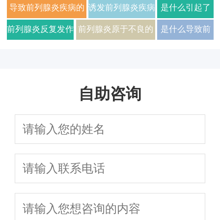
水”所致
是否导致前列
腺炎的病因
导致前列腺炎疾病的
诱发前列腺炎疾病
是什么引起了
腺癌
不良习惯
的因素有多种
前列腺炎发生
前列腺炎反复发作
前列腺炎原于不良的
是什么导致前
严重危害患者
生活习惯
列腺炎的滋生
的呢
自助咨询