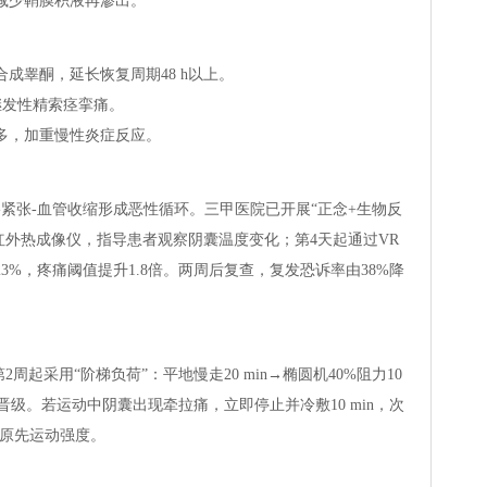
减少鞘膜积液再渗出。
成睾酮，延长恢复周期48 h以上。
发继发性精索痉挛痛。
多，加重慢性炎症反应。
-紧张-血管收缩形成恶性循环。三甲医院已开展“正念+生物反
式红外热成像仪，指导患者观察阴囊温度变化；第4天起通过VR
%，疼痛阈值提升1.8倍。两周后复查，复发恐诉率由38%降
周起采用“阶梯负荷”：平地慢走20 min→椭圆机40%阻力10
再晋级。若运动中阴囊出现牵拉痛，立即停止并冷敷10 min，次
到原先运动强度。