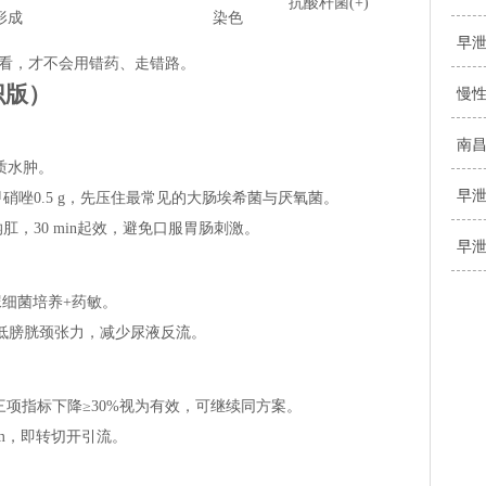
抗酸杆菌(+)
形成
染色
早
看，才不会用错药、走错路。
识版）
慢
南
间质水肿。
早
甲硝唑0.5 g，先压住最常见的大肠埃希菌与厌氧菌。
纳肛，30 min起效，避免口服胃肠刺激。
早
尿细菌培养+药敏。
n，降低膀胱颈张力，减少尿液反流。
三项指标下降≥30%视为有效，可继续同方案。
cm，即转切开引流。