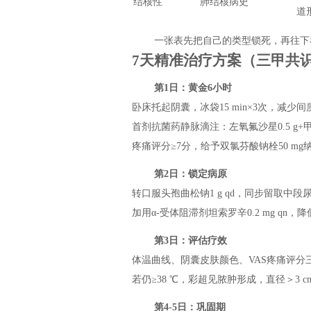
结核性
肺结核病史
道
一张表先把自己的类型锁死，再往下
7天精准治疗方案（三甲共
第1日：黄金6小时
卧床托起阴囊，冰袋15 min×3次，减少
首剂抗菌药静脉滴注：左氧氟沙星0.5 g+
疼痛评分≥7分，给予双氯芬酸钠栓50 mg
第2日：锁定病原
转口服头孢曲松钠1 g qd，同步留取中段
加用α-受体阻滞剂坦索罗辛0.2 mg q
第3日：评估疗效
体温曲线、阴囊皮肤颜色、VAS疼痛评分
若仍≥38 ℃，彩超见脓肿形成，直径＞3 
第4-5日：巩固期