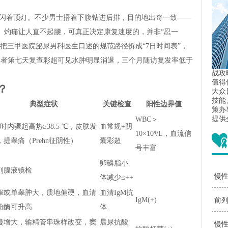
闪着顶灯。不少男士捂着下腹钻进后排，目的地出奇一致——
、灼痛让人直不起腰，可真正决定康复速度的，并非“忍一
把三甲医院泌尿男科医生口述的规范路径拆成“7日时间表”，
患者第七天复查彩超可见水肿明显消退，三个月随访复发率低于
战攻
值得
？
大众
技能
典型症状
关键检查
阳性边界值
策办
提供
WBC＞
小时内骤起高热≥38.5 ℃，皮肤发
血常规+阴
10×10⁹/L，血流信
，提睾痛（Prehn征阴性）
囊彩超
号丰富
卵磷脂小
列腺液镜检
慢性
体减少≤++
睾或单睾肿大，质地偏硬，血清
血清IgM抗
疗
IgM(+)
前列
粉酶可升高
体
药
慢增大，输精管串珠样改变，窦
晨尿抗酸
慢