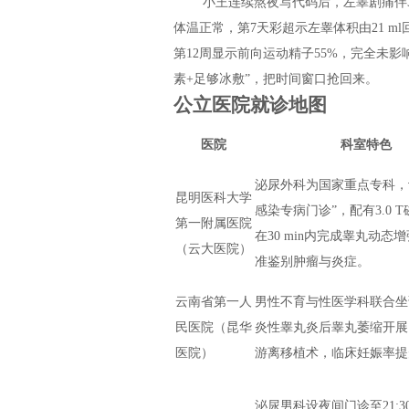
小王连续熬夜写代码后，左睾剧痛伴3
体温正常，第7天彩超示左睾体积由21 m
第12周显示前向运动精子55%，完全未
素+足够冰敷”，把时间窗口抢回来。
公立医院就诊地图
医院
科室特色
泌尿外科为国家重点专科，
昆明医科大学
感染专病门诊”，配有3.0 
第一附属医院
在30 min内完成睾丸动态
（云大医院）
准鉴别肿瘤与炎症。
云南省第一人
男性不育与性医学科联合坐
民医院（昆华
炎性睾丸炎后睾丸萎缩开展
医院）
游离移植术，临床妊娠率提
泌尿男科设夜间门诊至21:3