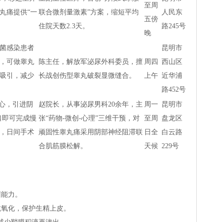
至周
丸痛提供“一
联合微剂量激素”方案，缩短平均
人民东
五傍
住院天数2.3天。
路245号
晚
菌感染患者
昆明市
，可做睾丸
陈主任，解放军泌尿外科委员，擅
周四
西山区
吸引，减少
长战创伤型睾丸破裂显微缝合。
上午
近华浦
路452号
核心，引进阴
赵院长，从事泌尿男科20余年，主
周一
昆明市
口即可完成慢
张“药物-微创-心理”三维干预，对
至周
盘龙区
，日间手术
顽固性睾丸痛采用阴部神经阻滞联
日全
白云路
合肌筋膜松解。
天候
229号
菌能力。
抗氧化，保护生精上皮。