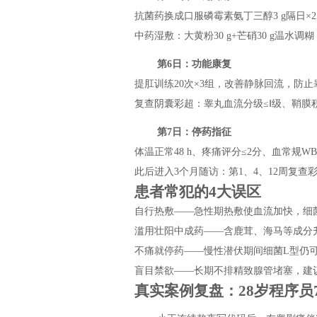
抗菌药换成口服磷霉素氨丁三醇3 g隔日×
中药湿敷：大黄粉30 g+芒硝30 g温水调
第6日：功能康复
提肛训练20次×3组，改善静脉回流，防止
复查阴囊彩超：睾丸血流分级≤Ⅰ级、鞘膜积
第7日：停药指征
体温正常48 h、疼痛评分≤2分、血常规WB
此后进入3个月随访：第1、4、12周复
患者常犯的4大误区
自行热敷——急性期热敷使血流加快，细菌
滥用壮阳中成药——含鹿茸、海马等成分
不痛就停药——慢性潜伏期间细菌L型仍可
盲目禁欲——长期不排精致腺管堵塞，建
真实案例复盘：28岁程序员