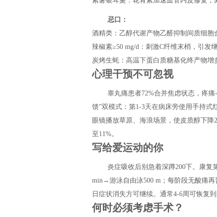
紫薯银耳羹：花青素加速血管内皮修复，
忌口：
酒精类：乙醇代谢产物乙醛抑制间质细胞合
辣椒素≥50 mg/d：刺激C纤维末梢，引
炭烤生蚝：高温下蛋白质糖基化终产物增
心理干预不可忽视
睾丸痛患者72%合并焦虑状态，疼痛
馈”双模式：第1-3天在病床旁使用手持
眼镜播放草原、海浪场景，使皮质醇下降23
至11%。
写给爱运动的你
炎症吸收后别急着深蹲200下。康复第2
min→游泳自由泳500 m；每阶段无酸痛
日症状消失方可继续。通常4-6周可恢复
何时必须考虑手术？