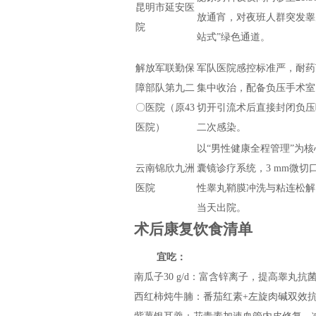
昆明市延安医
放通宵，对夜班人群突发睾
院
站式”绿色通道。
解放军联勤保
军队医院感控标准严，耐药
障部队第九二
集中收治，配备负压手术室
〇医院（原43
切开引流术后直接封闭负压
医院）
二次感染。
以“男性健康全程管理”为
云南锦欣九洲
囊镜诊疗系统，3 mm微切
医院
性睾丸鞘膜冲洗与粘连松解
当天出院。
术后康复饮食清单
宜吃：
南瓜子30 g/d：富含锌离子，提高睾丸抗
西红柿炖牛腩：番茄红素+左旋肉碱双效