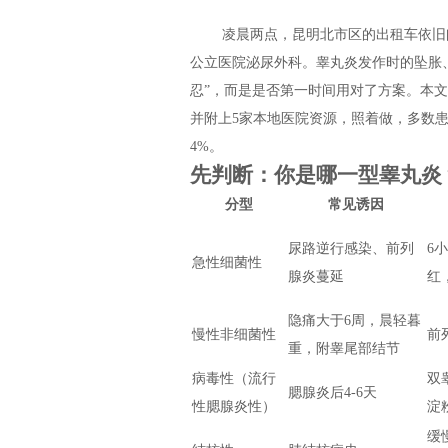
凌晨两点，昆明北市区的出租车依旧
公立医院泌尿外科。睾丸炎发作时的坠胀
忍”，而是是否第一时间用对了方案。本文
并附上5家本地医院资源，照着做，多数
4%。
先判断：你是哪一型睾丸炎
分型
常见诱因
尿路逆行感染、前列
6
急性细菌性
腺炎蔓延
红
隐痛大于6周，晨轻暮
慢性非细菌性
前
重，附睾尾部结节
病毒性（流行
双
腮腺炎后4-6天
性腮腺炎性）
淀
缓