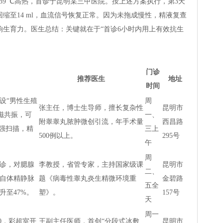
9 ℃高热，首诊于昆明某三甲医院。按上述方案执行，第3天
l回缩至14 ml，血流信号恢复正常。因为未拖成慢性，精液复查
影响生育力。医生总结：关键就在于“首诊6小时内用上有效抗生
门诊
推荐医生
地址
时间
设“男性生殖
周
张主任，博士生导师，擅长复杂性
昆明市
T磁共振，可
一、
附睾睾丸脓肿微创引流，年手术量
西昌路
增强扫描，精
三上
500例以上。
295号
午
周
诊，对腮腺
李教授，省管专家，主持国家级课
昆明市
二、
自体精静脉
题《病毒性睾丸炎生精微环境重
金碧路
五全
升至47%。
塑》。
157号
天
周一
0，彩超室开
王副主任医师，首创“分段式冰敷
昆明市