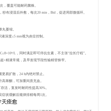
2次，覆盖可能耐药菌株。
糊，纱布浸湿后外敷，每次20 min，Bid，促进局部微循环。
睾丸萎缩。
液深度≤5 mm视为炎症控制。
C≤8×10⁹/L，同时满足即可停抗生素，不主张“拉长疗程”。
查彩超+精液常规，及早发现节段性输精管狭窄。
更易扩散，24 h内绝对禁止。
升高睾酮，可加重间质充血。
存活，复发时耐药性提高30%。
议症状缓解后规律排精每周1次。
7天痊愈