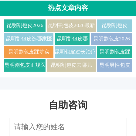
热点文章内容
昆明割包皮2026
昆明割包皮2026最新
昆明割包皮
最新价格曝光，正
价格曝光：微创无痛
2026全新价格
昆明割包皮选哪家医
昆明割包皮哪
昆明割包皮2026
规医院推荐！
当天回家，费用直降
表揭秘，低价
院的术后护理服务全
里好？2026最
最新价格表：当天
昆明割包皮踩坑实
昆明包皮过长治疗
昆明割包皮踩
30%！
高质医院推荐
面又周到？
新男科医院排
做当天走，真实男
录：本地三甲vs美国
哪家医院的口碑在
坑实录：三甲
昆明割包皮正规医
昆明割包皮去哪儿
昆明男性包皮
名+价格一览
生经历曝光
技术，费用差3倍，
患者间口口相传？
医院vs私立收
院排名，哪家好？
好？这5家医院排名
问题医院选择
成功率却反转？
费差3倍，术后
费用透明，安全无
+真实价格全揭秘！
常见疑虑解答
水肿30天我后
痛
自助咨询
悔没先看这
篇！