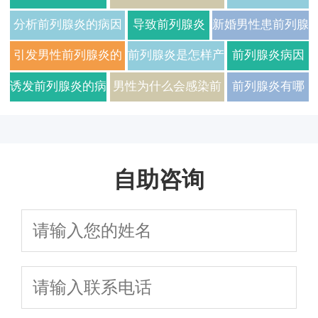
括哪些
龄化
前列腺炎的原
分析前列腺炎的病因
导致前列腺炎
新婚男性患前列腺
因有哪些
有哪些
的因素有哪些
炎原因是什么
引发男性前列腺炎的
前列腺炎是怎样产
前列腺炎病因
原因有哪些
生的
主要有哪些方
诱发前列腺炎的病
男性为什么会感染前
前列腺炎有哪
面
因的五大因素
列腺炎
些检查
自助咨询