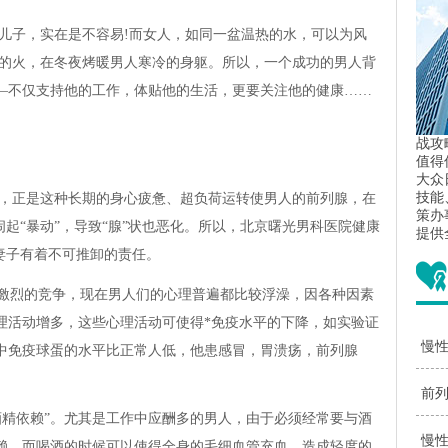
儿子，实在是不容易!而女人，如同一盆温热的水，可以为风
烧的火，在冬夜烤暖男人寒冷的身躯。所以，一个成功的男人背
—不仅支持他的工作，体贴他的生活，更要关注他的健康……
。
战攻
值得
大众
技能
，正是这种长期的身心疲惫、超负荷运转使男人的前列腺，在
策办
闹起“暴动”，导致“腺”状也恶化。所以，北京曙光男科医院健康
提供
妻子有着不可推卸的责任。
，激烈的竞争，现在男人们的心理普遍都比较浮澡，因各种因素
理活动增多，这些心理活动可使得*免疫水平的下降，如实验证
慢性
中免疫球蛋的水平比正常人低，他患感冒，胃溃疡，前列腺
。
疗
前列
酒精依赖”。尤其是工作中应酬多的男人，由于必须经常要与酒
药
慢
赖。而喝酒的时候可以使得全身的毛细血管充血，造成轻度的