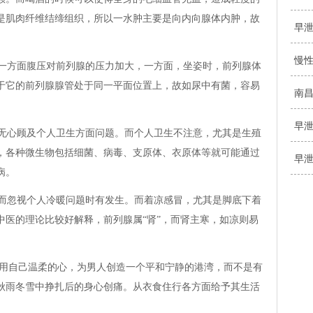
是肌肉纤维结缔组织，所以一水肿主要是向内向腺体内肿，故
早
慢
。一方面腹压对前列腺的压力加大，一方面，坐姿时，前列腺体
于它的前列腺腺管处于同一平面位置上，故如尿中有菌，容易
南
早
往无心顾及个人卫生方面问题。而个人卫生不注意，尤其是生殖
，各种微生物包括细菌、病毒、支原体、衣原体等就可能通过
早
病。
波而忽视个人冷暖问题时有发生。而着凉感冒，尤其是脚底下着
中医的理论比较好解释，前列腺属“肾”，而肾主寒，如凉则易
用自己温柔的心，为男人创造一个平和宁静的港湾，而不是有
秋雨冬雪中挣扎后的身心创痛。从衣食住行各方面给予其生活