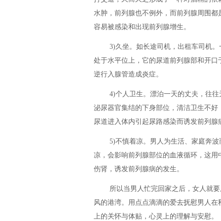
水肿，前列腺也不例外，而前列腺周围都
容易被感染和出现前列腺增生。
3)久坐。如长途司机，出租车司机
处于水平位上，它的尿道前列腺部和开口
逆行入腺管造成炎症。
4)个人卫生。漂泊一天的丈夫，往
泌尿器官集结的下身部位，清洁卫生不好
尿道进入体内引起尿路感染而诱发前列腺
5)不慎着凉。男人为生活、家庭奔
凉，会影响前列腺部位的血液循环，这用
伤肾，诱发前列腺病的发生。
所以当男人忙完回家之后，女人就要
风的港湾。用点点滴滴的爱去抚慰男人在
上的关怀与体贴，心灵上的理解与安慰。