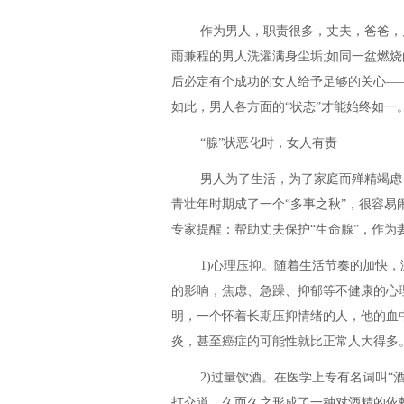
作为男人，职责很多，丈夫，爸爸，
雨兼程的男人洗濯满身尘垢;如同一盆燃
后必定有个成功的女人给予足够的关心—
如此，男人各方面的“状态”才能始终如一
“腺”状恶化时，女人有责
男人为了生活，为了家庭而殚精竭虑
青壮年时期成了一个“多事之秋”，很容易
专家提醒：帮助丈夫保护“生命腺”，作为
1)心理压抑。随着生活节奏的加快
的影响，焦虑、急躁、抑郁等不健康的心
明，一个怀着长期压抑情绪的人，他的血
炎，甚至癌症的可能性就比正常人大得多
2)过量饮酒。在医学上专有名词叫“
打交道，久而久之形成了一种对酒精的依