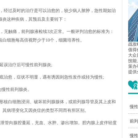
，经过及时的治疗是可以治愈的，较少病人脓肿，急性期如治
腺炎这种疾病，其预后及主要转下：
退，无触痛，前列腺液检续3次正常。一般评判治愈的标准为：
检白细胞每高倍视野少于10个，细菌培养性。
战攻
值得
大众
技能
延误治疗后可慢性前列腺炎;
策办
提供
底治愈，症状不明显，遇有诱因则急性发作或转为慢性;
为慢性前列腺炎。
形核白细胞浸润、破坏前列腺腺体，或前列腺导管及其上皮和
慢性
。其病理变化又因炎症的类型不同而有所区别。
疗
前列
腺排泄管向腺腔蔓延，充血、水肿、渗出增加。腔内腺上皮伴轻度
药
慢