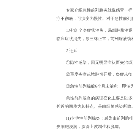
专家介绍急性前列腺炎就像感冒一样
疗不彻底，可演变为慢性。对于急性前列
1.痊愈 全身症状消失，局部肿胀消
临床症状消失，尿三杯正常，前列腺液镜
2.迁延
①隐性感染，因无明显症状而失治或
②重度炎症或脓肿切开后，炎症未彻
③急性前列腺般6个月未治愈，即转
急性前列腺炎的病理变化主要是以多
邻近的间质为其特点。是由细菌感染所致
(1)卡他性前列腺炎：感染由前列
炎细胞浸润，腺管上皮增生和脱屑。