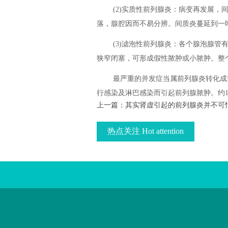
(2)实质性前列腺炎：病变再发展
落，腺腔因而不易分辨。间质炎蔓延到一
(3)滤泡性前列腺炎：各个腺泡腺
狭窄闭塞，可形成假性脓肿或小脓肿。整
最严重的并发症当属前列腺炎转化成
行感染及淋巴感染而引起前列腺脓肿。约1
上一篇：
其实肾虚引起的前列腺炎并不可
热点关注 Hot attention