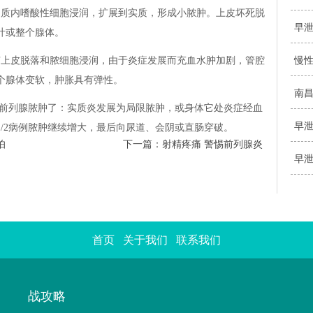
，间质内嗜酸性细胞浸润，扩展到实质，形成小脓肿。上皮坏死脱
早
叶或整个腺体。
管有上皮脱落和脓细胞浸润，由于炎症发展而充血水肿加剧，管腔
慢
个腺体变软，肿胀具有弹性。
南
前列腺脓肿了：实质炎发展为局限脓肿，或身体它处炎症经血
早
/2病例脓肿继续增大，最后向尿道、会阴或直肠穿破。
怕
下一篇：
射精疼痛 警惕前列腺炎
早
首页
关于我们
联系我们
战攻略