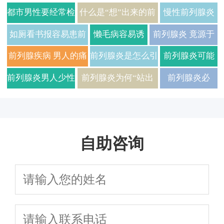
都市男性要经常检
什么是“想”出来的前
慢性前列腺炎
查三大男科致命伤
列腺炎
是怎么引起的
如厕看书报容易患前
懒毛病容易诱
前列腺炎 竟源于
呢
列腺炎
发出前列腺炎
她的妇科炎症?
前列腺疾病 男人的痛
前列腺炎是怎么引
前列腺炎可能
所在
起的呢?
会引发各种并
前列腺炎男人少性
前列腺炎为何“站出
前列腺炎必
发症
欲是什么原因？
来”?
然“事出有因”
自助咨询